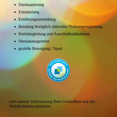
Darmsanierung
Entsäuerung
Ernährungsumstellung
Beratung bezüglich sinnvoller Nahrungsergänzung
Krebsbegleitung und Anschlußmaßnahmen
Stressmanagement
gezielte Bewegung / Sport
eine enorme Verbesserung Ihrer Gesundheit und des
Wohlbefindens erreichen.